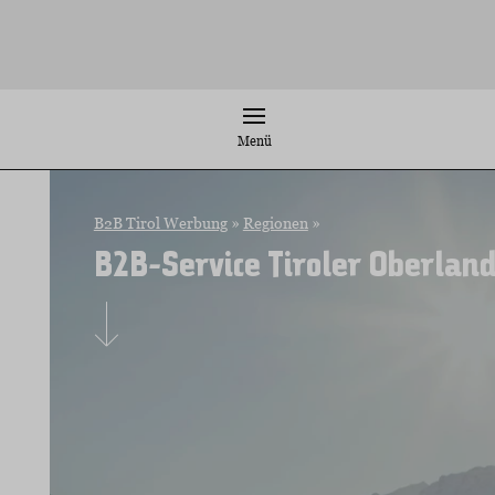
Zum
Inhalt
springen
Menü
B2B Tirol Werbung
»
Regionen
»
B2B-Service Tiroler Oberlan