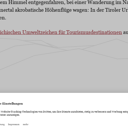
e dem Himmel entgegenfahren, bei einer Wanderung im N
ertal akrobatische Höhenflüge wagen: In der Tiroler U
en.
eichischen Umweltzeichen für Tourismusdestinationen
au