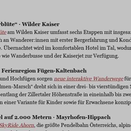
lüte“ · Wilder Kaiser
üte
am Wilden Kaiser umfasst sechs Etappen mit insges
 an Wanderer:innen mit erster Bergerfahrung und Kondit
 Übernachtet wird im komfortablen Hotel im Tal, wodur
e wie Wanderbusse und der Kaiserjet zur Verfügung.
 · Ferienregion Fügen-Kaltenbach
l und Hochfügen sorgen
neue interaktive Wanderwege
für
lmen-Marsch“ dreht sich in einer drei- bis vierstündigen
entlang der Zillertaler Höhenstraße in eineinhalb bis zw
in einer Variante für Kinder sowie für Erwachsene konzipi
l auf 2.000 Metern · Mayrhofen-Hippach
SkyRide Ahorn
, die größte Pendelbahn Österreichs, alpi