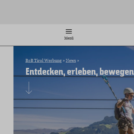
Zum
Inhalt
springen
Menü
B2B Tirol Werbung
»
News
»
Entdecken, erleben, bewege