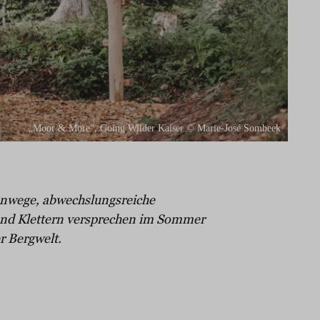
„Moor & More“, Going Wilder Kaiser © Marie-José Sombeek
enwege, abwechslungsreiche
 und Klettern versprechen im Sommer
r Bergwelt.