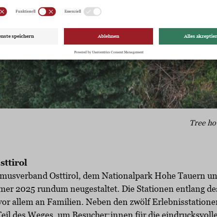
Tree ho
sttirol
musverband Osttirol, dem Nationalpark Hohe Tauern un
r 2025 rundum neugestaltet. Die Stationen entlang des 
vor allem an Familien. Neben den zwölf Erlebnisstation
eil des Weges, um Besucher:innen für die eindrucksvolle