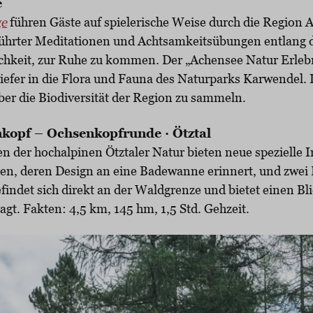
e
ge
führen Gäste auf spielerische Weise durch die Region
ührter Meditationen und Achtsamkeitsübungen entlang 
chkeit, zur Ruhe zu kommen. Der „Achensee Natur Erleb
tiefer in die Flora und Fauna des Naturparks Karwendel.
er die Biodiversität der Region zu sammeln.
kopf – Ochsenkopfrunde · Ötztal
n der hochalpinen Ötztaler Natur bieten neue spezielle I
men, deren Design an eine Badewanne erinnert, und zwe
efindet sich direkt an der Waldgrenze und bietet einen Bl
gt. Fakten: 4,5 km, 145 hm, 1,5 Std. Gehzeit.