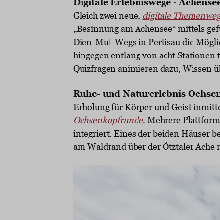
Digitale Erlebniswege · Achense
Gleich zwei neue,
digitale Themenwe
„Besinnung am Achensee“ mittels gef
Dien-Mut-Wegs in Pertisau die Mögli
hingegen entlang von acht Stationen 
Quizfragen animieren dazu, Wissen üb
Ruhe- und Naturerlebnis Ochsen
Erholung für Körper und Geist inmitte
Ochsenkopfrunde
. Mehrere Plattfor
integriert. Eines der beiden Häuser b
am Waldrand über der Ötztaler Ache ra